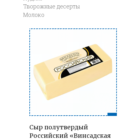
Творожные десерты
Молоко
Сыр полутвердый
Российский «Винсадская