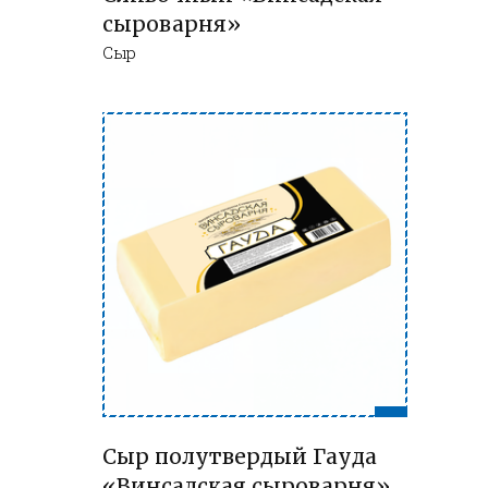
сыроварня»
Сыр
Сыр полутвердый Гауда
«Винсадская сыроварня»