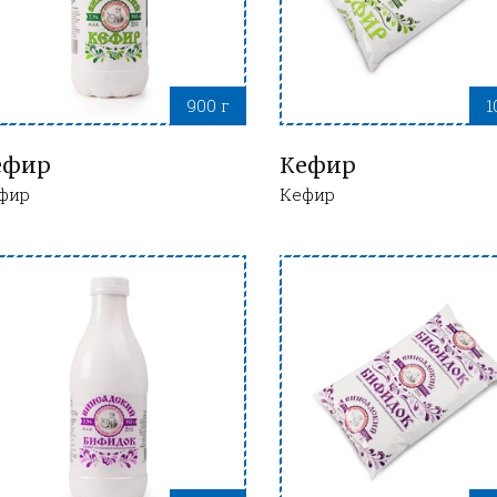
900 г
1
ефир
Кефир
фир
Кефир