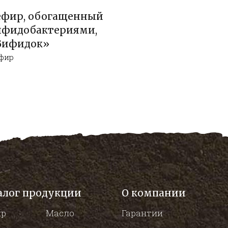
ефир, обогащенный
ифидобактериями,
Бифидок»
фир
алог продукции
О компании
ир
Масло
Гарантии