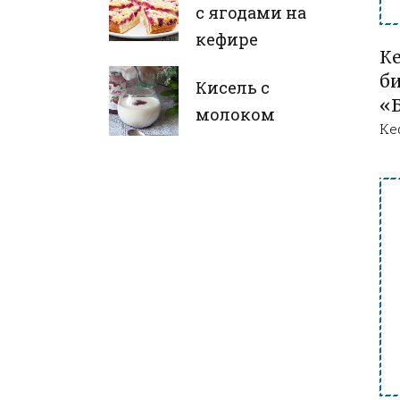
с ягодами на
кефире
К
б
Кисель с
«
молоком
Ке