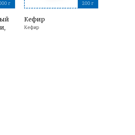
000 г
200 г
ный
Кефир
и,
Кефир