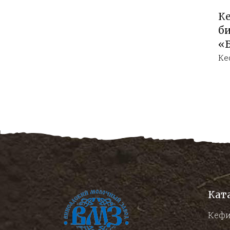
К
б
«
Ке
Кат
Кеф