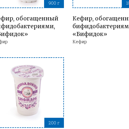
900 г
1
ефир, обогащенный
Кефир, обогащен
ифидобактериями,
бифидобактериям
Бифидок»
«Бифидок»
фир
Кефир
200 г